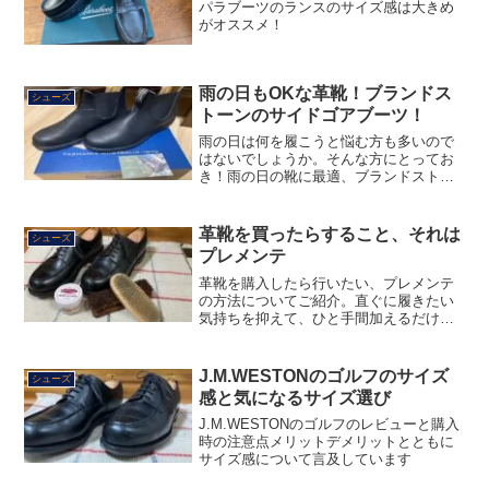
パラブーツのランスのサイズ感は大きめ
がオススメ！
雨の日もOKな革靴！ブランドス
シューズ
トーンのサイドゴアブーツ！
雨の日は何を履こうと悩む方も多いので
はないでしょうか。そんな方にとってお
き！雨の日の靴に最適、ブランドストー
ンのサイドゴアブーツについてのご紹
介！
革靴を買ったらすること、それは
シューズ
プレメンテ
革靴を購入したら行いたい、プレメンテ
の方法についてご紹介。直ぐに履きたい
気持ちを抑えて、ひと手間加えるだけ
で、革靴はあなたに応えてくれる。
J.M.WESTONのゴルフのサイズ
シューズ
感と気になるサイズ選び
J.M.WESTONのゴルフのレビューと購入
時の注意点メリットデメリットとともに
サイズ感について言及しています