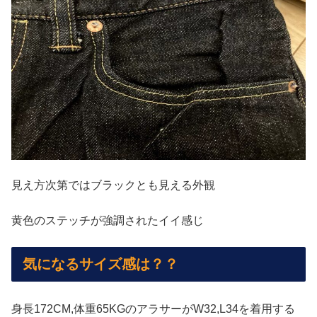
見え方次第ではブラックとも見える外観
黄色のステッチが強調されたイイ感じ
気になるサイズ感は？？
身長172CM,体重65KGのアラサーがW32,L34を着用する