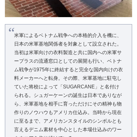
米軍によるベトナム戦争への本格的介入を機に、
日本の米軍基地関係者を対象として設立された。
当初は米軍向けの衣料製造と共に国内への米軍サ
ープラスの流通窓口としての展開も行い、ベトナ
ム戦争が1975年に終結すると完全な国内向けの衣
料メーカーへと転身。その際、米軍基地に駐屯し
ていた将校によって「SUGARCANE」と名付け
られる。シュガーケーンの誕生は日本でありなが
ら、米軍基地を相手に育っただけにその精神も物
作りのノウハウもアメリカ仕込み。当時から現在
に至るまで、アメリカンスタイルのシンボルとも
言えるデニム素材を中心とした本場仕込みのワー