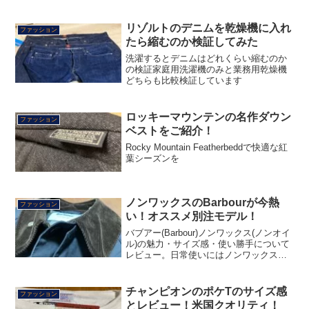
ングをするのがオススメ。
リゾルトのデニムを乾燥機に入れ
ファッション
たら縮むのか検証してみた
洗濯するとデニムはどれくらい縮むのか
の検証家庭用洗濯機のみと業務用乾燥機
どちらも比較検証しています
ロッキーマウンテンの名作ダウン
ファッション
ベストをご紹介！
Rocky Mountain Featherbeddで快適な紅
葉シーズンを
ノンワックスのBarbourが今熱
ファッション
い！オススメ別注モデル！
バブアー(Barbour)ノンワックス(ノンオイ
ル)の魅力・サイズ感・使い勝手について
レビュー。日常使いにはノンワックスが
オススメ！
チャンピオンのポケTのサイズ感
ファッション
とレビュー！米国クオリティ！