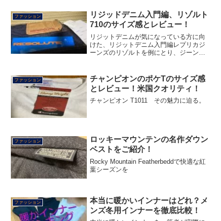
リジッドデニム入門編、リゾルト
ファッション
710のサイズ感とレビュー！
リジットデニムが気になっている方に向
けた、リジットデニム入門編レプリカジ
ーンズのリゾルトを例にとり、ジーンズ
の魅力を解説！リゾルト710のサイズ感も
併せてご紹介！
チャンピオンのポケTのサイズ感
ファッション
とレビュー！米国クオリティ！
チャンピオン T1011 その魅力に迫る。
ロッキーマウンテンの名作ダウン
ファッション
ベストをご紹介！
Rocky Mountain Featherbeddで快適な紅
葉シーズンを
本当に暖かいインナーはどれ？メ
ファッション
ンズ冬用インナーを徹底比較！